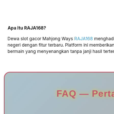
Apa Itu RAJA168?
Dewa slot gacor Mahjong Ways
RAJA168
menghadir
negeri dengan fitur terbaru. Platform ini memberik
bermain yang menyenangkan tanpa janji hasil terte
FAQ — Pert