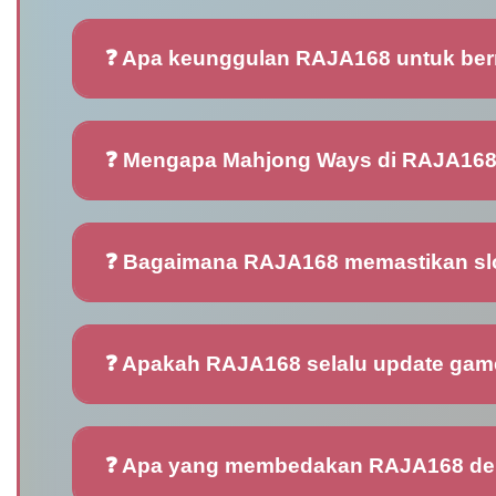
❓ Apa keunggulan RAJA168 untuk berm
❓ Mengapa Mahjong Ways di RAJA168 s
❓ Bagaimana RAJA168 memastikan sl
❓ Apakah RAJA168 selalu update game 
❓ Apa yang membedakan RAJA168 den