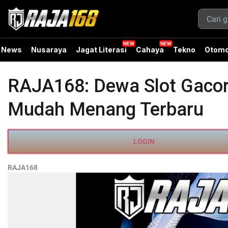
News
Nusaraya
Jagat Literasi
Cahaya
Tekno
Otomo
RAJA168: Dewa Slot Gacor
Mudah Menang Terbaru
LOGIN
RAJA168